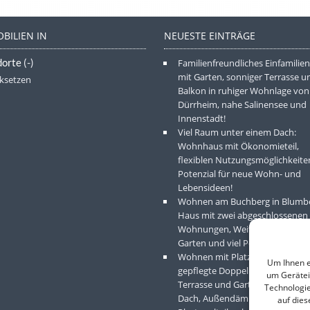
BILIEN IN
NEUESTE EINTRÄGE
dorte
(-)
Familienfreundliches Einfamilie
mit Garten, sonniger Terrasse u
ksetzen
Balkon in ruhiger Wohnlage von
Dürrheim, nahe Salinensee und
Innenstadt!
Viel Raum unter einem Dach:
Wohnhaus mit Ökonomieteil,
flexiblen Nutzungsmöglichkeite
Potenzial für neue Wohn- und
Lebensideen!
Wohnen am Buchberg in Blumbe
Haus mit zwei abgeschlossenen
Wohnungen, Weitblick, Südterra
Garten und viel Potenzial.
Wohnen mit Platz für Kinder –
Um Ihnen e
gepflegte Doppelhaushälfte mit
um Gerätei
Terrasse und Garten, mit neue
Technologie
Dach, Außendämmung und
auf dies