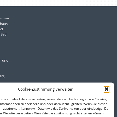
nhaus
nd
 Bad
n und
rg:
sse,
Cookie-Zustimmung verwalten
in optimales Erlebnis zu bieten, verwenden wir Technologien wie Cookies,
nformationen zu speichern und/oder darauf zuzugreifen. Wenn Sie diesen
m
n zustimmen, können wir Daten wie das Surfverhalten oder eindeutige IDs
er Website verarbeiten. Wenn Sie die Zustimmung nicht erteilen können