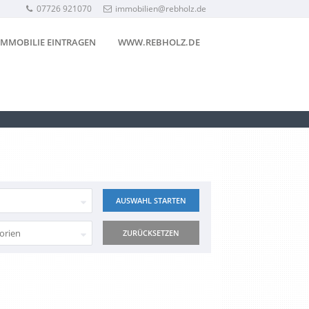
07726 921070
immobilien@rebholz.de
IMMOBILIE EINTRAGEN
WWW.REBHOLZ.DE
orien
ZURÜCKSETZEN